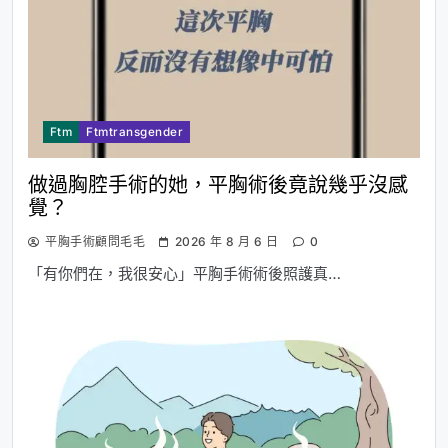
Ftm
Ftmtransgender
做過胸腔手術的她，平胸術後竟說幾乎沒感
覺？
平胸手術顧問毛毛
2026 年 8 月 6 日
0
「有你們在，我很安心」平胸手術術後照護真…