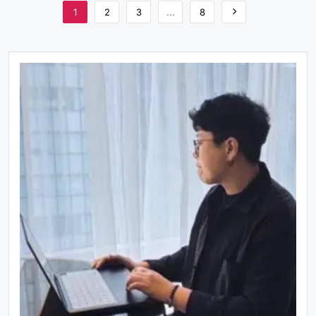
1
2
3
...
8