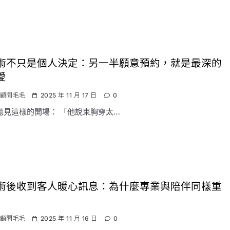
術不只是個人決定：另一半願意預約，就是最深的
愛
顧問毛毛
2025 年 11 月 17 日
0
聽見這樣的開場： 「他說束胸穿太…
術後收到客人暖心訊息：為什麼專業與陪伴同樣重
顧問毛毛
2025 年 11 月 16 日
0