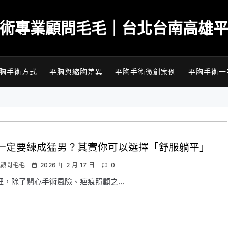
術專業顧問毛毛｜台北台南高雄
胸手術方式
平胸與縮胸差異
平胸手術微創案例
平胸手術一
一定要練成猛男？其實你可以選擇「舒服躺平」
顧問毛毛
2026 年 2 月 17 日
0
裡，除了關心手術風險、疤痕照顧之…