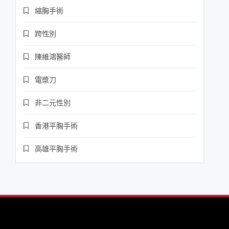
縮胸手術
跨性別
陳維鴻醫師
電漿刀
非二元性別
香港平胸手術
高雄平胸手術