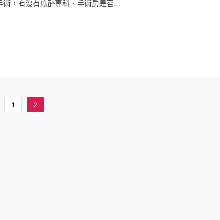
手術，有沒有麻醉專科、手術房是否…
1
2