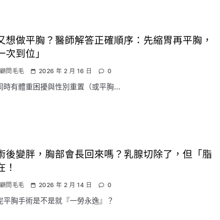
又想做平胸？醫師解答正確順序：先縮胃再平胸，
一次到位」
顧問毛毛
2026 年 2 月 16 日
0
同時有體重困擾與性別重置（或平胸…
術後變胖，胸部會長回來嗎？乳腺切除了，但「脂
在！
顧問毛毛
2026 年 2 月 14 日
0
完平胸手術是不是就『一勞永逸』？