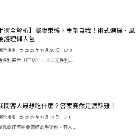
手術全解析】擺脫束縛，重塑自我！術式選擇、風
後護理懶人包
顧問毛毛
2025 年 11 月 20 日
0
跨性別夥伴（FTM）、非二元性別…
我問客人最想吃什麼？答案竟然是鹽酥雞！
顧問毛毛
2025 年 11 月 18 日
0
隆乳或任何需要麻醉的手術前，客人…