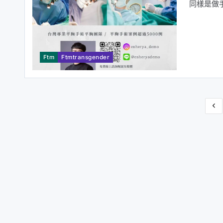
同樣是做
Ftm
Ftmtransgender