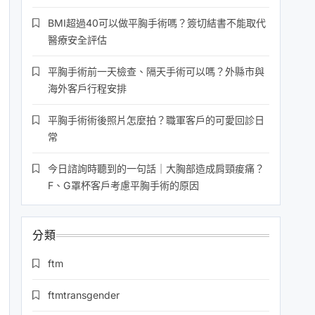
BMI超過40可以做平胸手術嗎？簽切結書不能取代
醫療安全評估
平胸手術前一天檢查、隔天手術可以嗎？外縣市與
海外客戶行程安排
平胸手術術後照片怎麼拍？職軍客戶的可愛回診日
常
今日諮詢時聽到的一句話｜大胸部造成肩頸痠痛？
F、G罩杯客戶考慮平胸手術的原因
分類
ftm
ftmtransgender