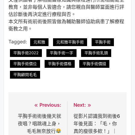
教育，並非每個人皆適合，請您親自與醫師當面進行評
估診斷後再決定進行療程與否。
本文所有術前術後照皆做為輔助醫師協助病患了解療程
衛教之用。
Tagged:
元和雅
元和雅平胸手術
平胸手術
平胸手術2022
平胸手術一字
平胸手術乳頭
平胸手術價位
平胸手術價格
平胸手術價錢
平胸顧問毛毛
Previous:
Next:
文
平胸手術術後幾天就
從影片認識我到術後6
章
夜唱？唱跳魂上身，
年後見面：「毛，你
導
毛毛無奈放行
真的瘦很多欸！」｜