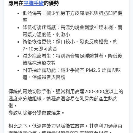
應用在
平胸手術
的優勢
低熱傷害：減少乳房下方皮膚壞死與脂肪凹陷機
率
降低術後疼痛感：高溫灼燒會刺激神經末梢，而
電漿刀溫度低、刺激小
術後恢復更快：傷口較小、發炎反應輕微，約
7~10天即可癒合
減少疤痕增生：特別適合蟹足腫體質者，降低後
續除疤治療次數
附帶抽煙霧功能：減少手術室 PM2.5 煙霧與味
道，保護患者與醫護
傳統的電燒切除手術，通常利用高達200-300度以上的
溫度來分離組織，這種高溫容易在乳房內部產生熱灼
傷，
導致切除部分燙傷或燒焦。
相比之下，低溫電漿刀以脈衝式放電，其專利刀頭藉由
電漿導電介質，使能量以較低的功率轉移至組織，