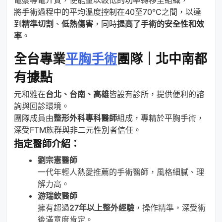
將手術過程中的平均溫度控制在40至70°C之間，以達
到
精準切割
、
低熱傷害
，同時
提高了手術的安全性和效
率
。
全台專業
平胸手術
團隊｜北中南都
有據點
元和雅在
台北、台南、高雄
皆設有診所，提供便利的諮
詢與回診環境。
團隊成員由
整形外科專科醫師
組成，專精於平胸手術，
深受FTM族群與非二元性別者信任。
指定醫師介紹：
劉宗憲醫師
一代年輕人熱愛推薦的手術醫師，風格細膩、理
解力高。
游瑞欽醫師
擁有超過
27年以上整外經驗
，操作精準，深受術
後滿意度肯定。