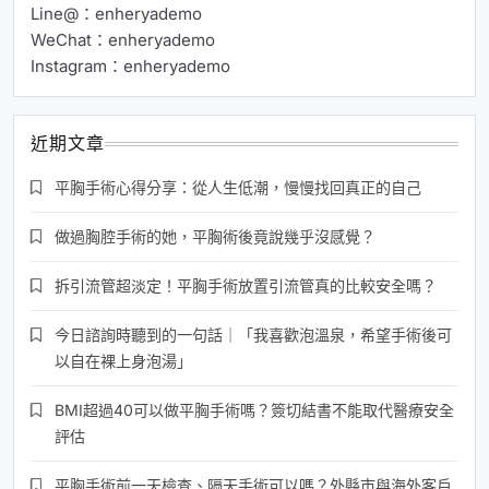
Line@：enheryademo
WeChat：enheryademo
Instagram：enheryademo
近期文章
平胸手術心得分享：從人生低潮，慢慢找回真正的自己
做過胸腔手術的她，平胸術後竟說幾乎沒感覺？
拆引流管超淡定！平胸手術放置引流管真的比較安全嗎？
今日諮詢時聽到的一句話｜「我喜歡泡溫泉，希望手術後可
以自在裸上身泡湯」
BMI超過40可以做平胸手術嗎？簽切結書不能取代醫療安全
評估
平胸手術前一天檢查、隔天手術可以嗎？外縣市與海外客戶