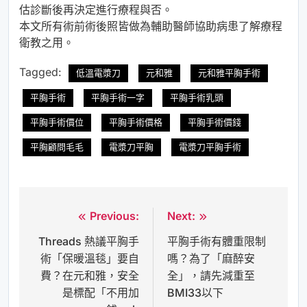
估診斷後再決定進行療程與否。
本文所有術前術後照皆做為輔助醫師協助病患了解療程
衛教之用。
Tagged:
低溫電漿刀
元和雅
元和雅平胸手術
平胸手術
平胸手術一字
平胸手術乳頭
平胸手術價位
平胸手術價格
平胸手術價錢
平胸顧問毛毛
電漿刀平胸
電漿刀平胸手術
Previous:
Next:
文
Threads 熱議平胸手
平胸手術有體重限制
章
術「保暖溫毯」要自
嗎？為了「麻醉安
導
費？在元和雅，安全
全」，請先減重至
覽
是標配「不用加
BMI33以下