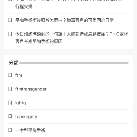
行程安排
平胸手術術後照片怎麼拍？職軍客戶的可愛回診日常
今日諮詢時聽到的一句話｜大胸部造成肩頸痠痛？F、G罩杯
客戶考慮平胸手術的原因
分類
ftm
ftmtransgender
lgbtq
topsurgery
一字型平胸手術