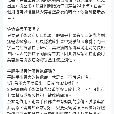
出血）與塑形，通常剛開始須每日穿著24小時，在第二
個月後可以慢慢減少穿著塑身衣的時間，依醫師指示為
主。
疤痕會很明顯嗎？
只要是手術必有切口傷痕，假如是乳暈旁切口縮乳者則
無需太過擔心，疤痕隱藏於乳暈中幾乎無法察覺；而一
字型的疤痕就在所難免，其疤痕的深淺與消退時間長短
會因個人的體質不同而有差異，因此會建議您在術後用
美容膠帶與去疤凝膠等塗抹使之淡化。
平胸手術有什麼後遺症嗎？
平胸手術最大的後遺症，就是其「不可逆」性：
1.乳房不會再度長出，日後也無法哺乳。
2.假如做的手術須將乳頭重新安置於乳房上，則可能有
乳頭暫時或永久性的不敏感的問題。
至於副作用，則是手術部位會有短期的瘀傷、腫脹與發
紅現象，皆屬於正常現象，只要受術者按照醫囑好好照
護傷口並穿塑身衣，這些暫時性的副作用都會日漸改