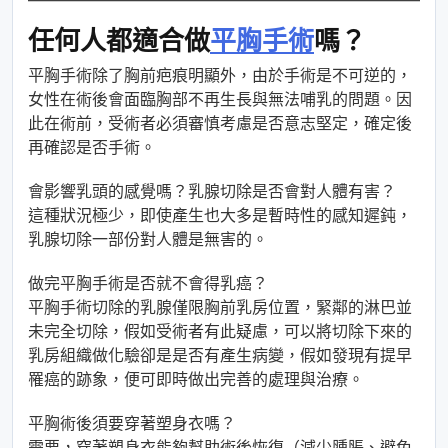
任何人都適合做
平胸手術
嗎？
平胸手術除了胸前疤痕明顯外，由於手術是不可逆的，
女性在術後會面臨胸部不再生長與無法哺乳的問題。因
此在術前，受術者必須審慎考慮是否意志堅定，確定後
再確認是否手術。
會影響乳頭的感覺嗎？乳腺切除是否會對人體有害？
這種狀況極少，即使產生也大多是暫時性的感知遲鈍，
乳腺切除一部份對人體是無害的。
做完平胸手術是否就不會得乳癌？
平胸手術切除的乳腺僅限胸前乳房位置，緊鄰的淋巴並
未完全切除，假如受術者有此疑慮，可以將切除下來的
乳房組織做化驗卻是是否有產生病變，假如發現有提早
罹癌的跡象，便可即時做出完善的處理與治療。
平胸術後須要穿著塑身衣嗎？
需要，穿著塑身衣能夠幫助術後恢復（減少腫脹、避免