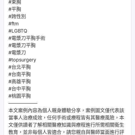
#束胸
#平胸
#跨性別
#ftm
#LGBTQ
#電漿刀平胸手術
#電漿刀平胸
#電漿刀
#topsurgery
#台北平胸
#台南平胸
#高雄平胸
#台中平胸
#桃園平胸
⁡——————
本文案例內容為個人親身體驗分享，案例圖文僅代表該
當事人治療成效，任何手術或療程皆有其醫療風險，本
文僅供讀者了解相關醫療知識與療程進行所需相關衛生
教育，並非每個人皆適合，請您親自與醫師當面進行評