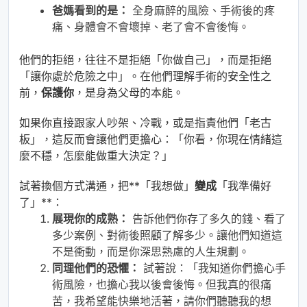
爸媽看到的是：
全身麻醉的風險、手術後的疼
痛、身體會不會壞掉、老了會不會後悔。
他們的拒絕，往往不是拒絕「你做自己」，而是拒絕
「讓你處於危險之中」。在他們理解手術的安全性之
前，
保護你
，是身為父母的本能。
如果你直接跟家人吵架、冷戰，或是指責他們「老古
板」，這反而會讓他們更擔心：「你看，你現在情緒這
麼不穩，怎麼能做重大決定？」
試著換個方式溝通，把**「我想做」
變成
「我準備好
了」**：
展現你的成熟：
告訴他們你存了多久的錢、看了
多少案例、對術後照顧了解多少。讓他們知道這
不是衝動，而是你深思熟慮的人生規劃。
同理他們的恐懼：
試著說：「我知道你們擔心手
術風險，也擔心我以後會後悔。但我真的很痛
苦，我希望能快樂地活著，請你們聽聽我的想