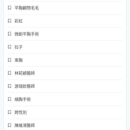
平胸顧問毛毛
彩虹
微創平胸手術
拉子
束胸
林莉穎醫師
游瑞欽醫師
縮胸手術
跨性別
陳維鴻醫師