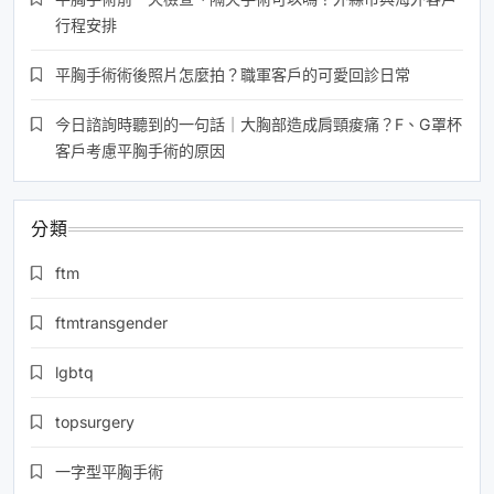
行程安排
平胸手術術後照片怎麼拍？職軍客戶的可愛回診日常
今日諮詢時聽到的一句話｜大胸部造成肩頸痠痛？F、G罩杯
客戶考慮平胸手術的原因
分類
ftm
ftmtransgender
lgbtq
topsurgery
一字型平胸手術