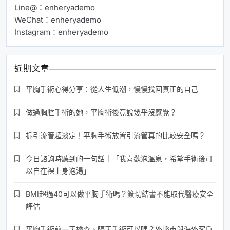
Line@：enheryademo
WeChat：enheryademo
Instagram：enheryademo
近期文章
平胸手術心得分享：從人生低潮，慢慢找回真正的自己
做過胸腔手術的她，平胸術後竟說幾乎沒感覺？
拆引流管超淡定！平胸手術放置引流管真的比較安全嗎？
今日諮詢時聽到的一句話｜「我喜歡泡溫泉，希望手術後可
以自在裸上身泡湯」
BMI超過40可以做平胸手術嗎？簽切結書不能取代醫療安全
評估
平胸手術前一天檢查、隔天手術可以嗎？外縣市與海外客戶