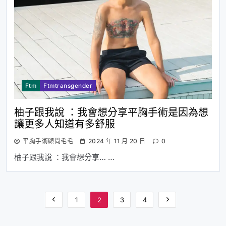
Ftm
Ftmtransgender
柚子跟我說 ：我會想分享平胸手術是因為想
讓更多人知道有多舒服
平胸手術顧問毛毛
2024 年 11 月 20 日
0
柚子跟我說 ：我會想分享… …
1
2
3
4