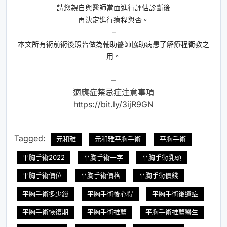
請您親自與醫師當面進行評估診斷後
再決定進行療程與否。
–
本文所有術前術後照皆做為輔助醫師協助病患了解療程衛教之
用。
–
適應症禁忌症注意事項
https://bit.ly/3ijR9GN
Tagged:
元和雅
元和雅平胸手術
平胸手術
平胸手術2022
平胸手術一字
平胸手術乳頭
平胸手術價位
平胸手術價格
平胸手術價錢
平胸手術多少錢
平胸手術後心得
平胸手術後遺症
平胸手術恢復期
平胸手術推薦
平胸手術推薦醫生