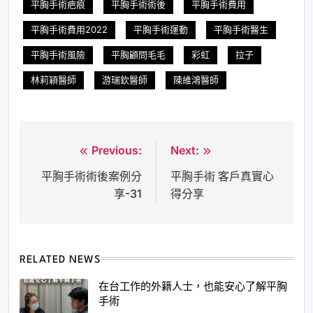
平胸手術疤痕
平胸手術術後
平胸手術費用
平胸手術費用2022
平胸手術運動
平胸手術醫生
平胸手術風險
平胸顧問毛毛
彩虹
拉子
林莉穎醫師
游瑞欽醫師
陳維鴻醫師
Previous:
Next:
文
平胸手術術後案例分
平胸手術 客戶真實心
章
享-31
得分享
導
覽
RELATED NEWS
在台工作的外籍人士，也能安心了解平胸
手術