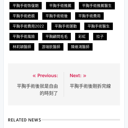
平胸手術恢復期
平胸手術推薦
平胸手術推薦醫生
平胸手術疤痕
平胸手術術後
平胸手術費用
平胸手術費用2022
平胸手術運動
平胸手術醫生
平胸手術風險
平胸顧問毛毛
彩虹
拉子
林莉穎醫師
游瑞欽醫師
陳維鴻醫師
Previous:
Next:
文
平胸手術後就是自由
平胸手術後剛拆完線
章
的時刻了
導
覽
RELATED NEWS