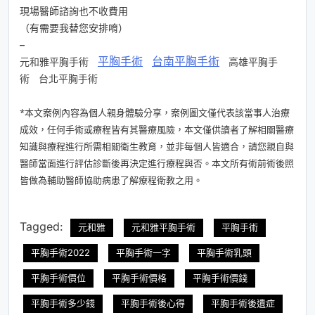
現場醫師諮詢也不收費用
（有需要我替您安排唷）
–
平胸手術
台南平胸手術
元和雅平胸手術
高雄平胸手
術
台北平胸手術
*本文案例內容為個人親身體驗分享，案例圖文僅代表該當事人治療
成效，任何手術或療程皆有其醫療風險，本文僅供讀者了解相關醫療
知識與療程進行所需相關衛生教育，並非每個人皆適合，請您親自與
醫師當面進行評估診斷後再決定進行療程與否。本文所有術前術後照
皆做為輔助醫師協助病患了解療程衛教之用。
Tagged:
元和雅
元和雅平胸手術
平胸手術
平胸手術2022
平胸手術一字
平胸手術乳頭
平胸手術價位
平胸手術價格
平胸手術價錢
平胸手術多少錢
平胸手術後心得
平胸手術後遺症