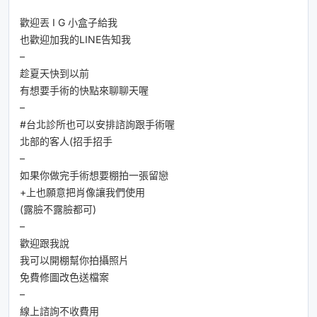
歡迎丟 I G 小盒子給我
也歡迎加我的LINE告知我
–
趁夏天快到以前
有想要手術的快點來聊聊天喔
–
#台北診所也可以安排諮詢跟手術喔
北部的客人(招手招手
–
如果你做完手術想要棚拍一張留戀
+上也願意把肖像讓我們使用
(露臉不露臉都可)
–
歡迎跟我說
我可以開棚幫你拍攝照片
免費修圖改色送檔案
–
線上諮詢不收費用