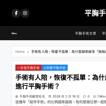
Skip
to
平胸手
content
平胸手術文章
平
Home
手術有人陪，恢復不孤單：為什麼越來越多「姊妹
一字型平胸手術
元和雅平胸手術
手術有人陪，恢復不孤單：為什
進行平胸手術？
平胸手術顧問毛毛
2026 年 2 月 19 日
0
1 Min
這幾年「結伴手術」的比例越來越高。有的是兩位想一起