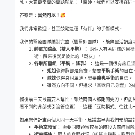
乳。大家最常問的問題就是：「醫師，我們可以安排在同
答案是：
當然可以！
我們非常歡迎，甚至鼓勵這種「有伴」的手術模式。
我們的醫療團隊編制完整（雙醫師團隊），能夠靈活調度
帥氣加倍組（雙人平胸）：
兩個人有著同樣的目標
術，醒來後就是彼此的「戰友」。
各取所需組（平胸 + 隆乳）：
這是一個很有趣且溫
姐姐
覺得胸部是負擔，想要
平胸手術
的自在
妹妹
覺得身材單薄，想要
隆乳手術
的自信。
雖然方向不同，但追求「喜歡自己身體」的
術後前三天最需要人幫忙。雖然兩個人都剛開完刀，但能
看不到的背部或引流管位置）。這種「互助模式」往往比
如果您們計畫兩個人同一天手術，建議盡早與我們預約諮
手術室預留：
需要同時預留較長的時段與麻醉團隊
術前評估：
兩人的身體狀況（如貧血指數、胸型條