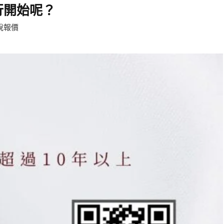
行開始呢？
說報價