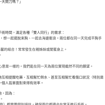
一天開刀嗎？」
手術時間，滿足各種「雙人同行」的需求：
，想一起擺脫束胸、一起去海邊衝浪。兩位都在同一天完成平胸手
馨的組合！常常發生在親姊妹或閨蜜身上。
。
心意是一樣的。我們能在同一天為兩位實現截然不同的願望。
夠互相提醒吃藥、互相幫忙倒水、甚至互相幫忙看傷口狀況（特別是
一個人孤單面對來得有效率。
詢，因為：
。
件）都需要個別評估，確保兩位都適合在當天進行手術。