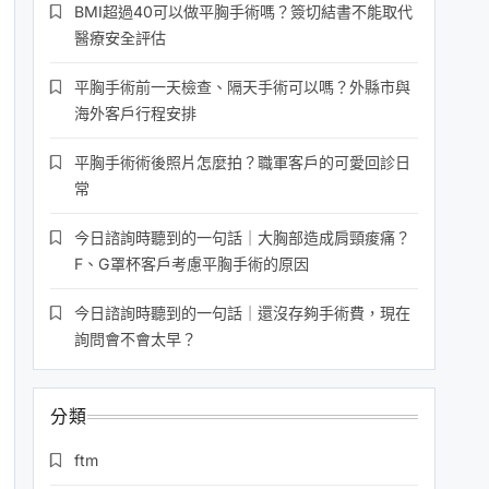
BMI超過40可以做平胸手術嗎？簽切結書不能取代
醫療安全評估
平胸手術前一天檢查、隔天手術可以嗎？外縣市與
海外客戶行程安排
平胸手術術後照片怎麼拍？職軍客戶的可愛回診日
常
今日諮詢時聽到的一句話｜大胸部造成肩頸痠痛？
F、G罩杯客戶考慮平胸手術的原因
今日諮詢時聽到的一句話｜還沒存夠手術費，現在
詢問會不會太早？
分類
ftm