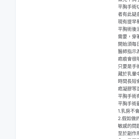
平胸手術
者有此疑
現有提早
平胸術後
需要，穿
開始須每
醫師指示
疤痕會很
只要是手
藏於乳暈
時間長短
疤凝膠等
平胸手術
平胸手術
1.乳房
2.假如
敏感的問
至於副作