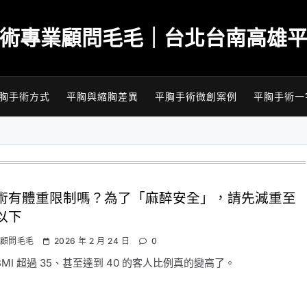
術專業顧問毛毛｜台北台南高雄
胸手術方式
平胸與縮胸差異
平胸手術微創案例
平胸手術一
術有體重限制嗎？為了「麻醉安全」，請先減重至
3以下
顧問毛毛
2026 年 2 月 24 日
0
MI 超過 35、甚至達到 40 的客人比例真的變高了。