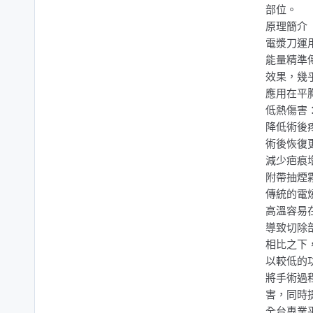
部位。
原理簡介
電漿刀運
能量精準
效果，幾
應用在平
低熱傷害
降低術後
術後恢復
減少疤痕
附帶抽煙霧
傳統的電
高溫容易
導致切除
相比之下
以較低的
將手術過
害，同時
全台專業