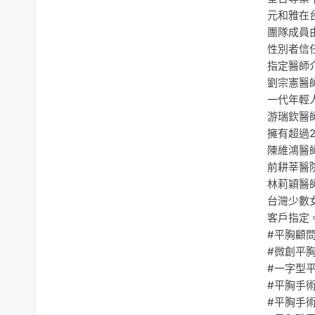
元和雅在
團隊成員
性別者信
指定醫師
劉宗憲醫
一代年輕
游瑞欽醫
擁有超過
陳維鴻醫
前耕莘醫
林莉穎醫
台灣少數
客戶指定
#平胸顧
#微創平
#一字型
#平胸手
#平胸手