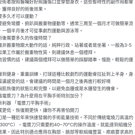
受術者按照醫囑好好照護傷口並穿塑身衣，這些暫時性的副作用都會
，獲得良好的術後效果。
要多久才可以運動？
要避免彎腰、俯趴與搬重物運動等，通常三周至一個月才可做簡單流
，一個半月後才可從事劇烈運動與游泳等。
術後需要多久的恢復時間？
屬非搬重物跟大動作的話，純粹行政、站著或者是坐著，一般為3-5
如果工作屬於搬重物性質，則建議休息一個禮拜。
動習慣的話，建議兩個禮拜可以做簡單的踩腳踏車、慢跑，輕鬆的運
做到健身、重量訓練、打球這種比較劇烈的運動會拉扯到上半身，身
震盪感受的話，會建議的時間是一個月之後再進行較好唷
胸肌恢復的狀態比較完整，以避免血腫或是水腫發生的機會。
溫電漿刀？為什麼用在平胸手術特別加分？
新利器 「電漿刀平胸手術」
感更低、恢復期更快，讓你不再害怕開刀
刀是一種近年來快速發展的手術能量技術。不同於傳統電燒刀高溫灼
~300°C），電漿刀只需要約40~70°C的操作溫度，就能達到組織分
效果，因此特別適合應用在胸部、臉部等軟組織豐富、疤痕要求高的