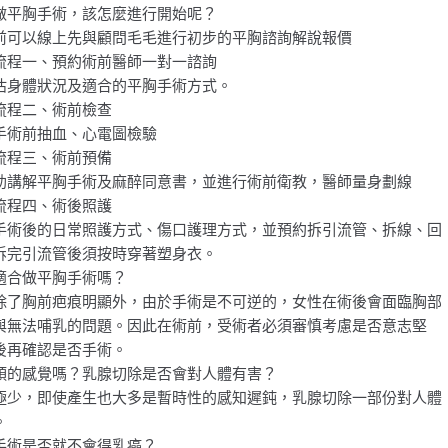
做平胸手術，該怎麼進行開始呢？
前可以線上先與顧問毛毛進行初步的平胸諮詢解說報價
流程一、預約術前醫師一對一諮詢
估身體狀況及適合的平胸手術方式。
流程二、術前檢查
手術前抽血、心電圖檢驗
流程三、術前預備
助講解平胸手術及麻醉同意書，並進行術前衛教，醫師量身劃線
流程四、術後照護
手術後的日常照護方式、傷口護理方式，並預約拆引流管、拆線、回
拆完引流管後須按時穿著塑身衣。
適合做平胸手術嗎？
除了胸前疤痕明顯外，由於手術是不可逆的，女性在術後會面臨胸部
與無法哺乳的問題。因此在術前，受術者必須審慎考慮是否意志堅
後再確認是否手術。
頭的感覺嗎？乳腺切除是否會對人體有害？
極少，即使產生也大多是暫時性的感知遲鈍，乳腺切除一部份對人體
。
手術是否就不會得乳癌？