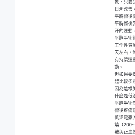
象，只要
日漸改善
平胸術後
平胸術後
汗的運動
平胸手術
工作性質
天左右，
有持續運
動。
但如果要
體比較多
因為這樣
什麼是低
平胸手術
術後疼痛
低溫電漿
燒（200
離與止血