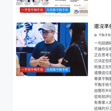
一字型平胸手術
元和雅平胸手術
還沒準
平胸手術
一句話總
不論你在
正在思考
已決定但
術後正在
一字型平胸手術
元和雅平胸手術
或像這位
專業平胸
平胸手術
由整形外
從術前評
有專業人
這樣的分