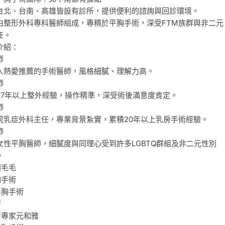
台北、台南、高雄皆設有診所，提供便利的諮詢與回診環境。
由整形外科專科醫師組成，專精於平胸手術，深受FTM族群與非二元
任。
介紹：
師
人熱愛推薦的手術醫師，風格細膩、理解力高。
師
27年以上整外經驗，操作精準，深受術後滿意度肯定。
師
院乳症外科主任，專業背景紮實，累積20年以上乳房手術經驗。
師
女性平胸醫師，細膩度與同理心受到許多LGBTQ群組及非二元性別
。
問毛毛
胸手術
平胸手術
術
術專家元和雅