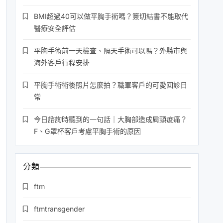
BMI超過40可以做平胸手術嗎？簽切結書不能取代
醫療安全評估
平胸手術前一天檢查、隔天手術可以嗎？外縣市與
海外客戶行程安排
平胸手術術後照片怎麼拍？職軍客戶的可愛回診日
常
今日諮詢時聽到的一句話｜大胸部造成肩頸痠痛？
F、G罩杯客戶考慮平胸手術的原因
分類
ftm
ftmtransgender