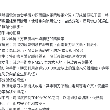
用脈衝電流激發手術刀頭周圍的電漿導電介質，形成帶電粒子雲，將
傳遞至組織間斷層，使細胞內液體氣化、自然分離，達到切割與凝血
乎無碳化焦痂。
胸手術的優勢
：減少乳房下方皮膚壞死與脂肪凹陷機率
疼痛感：高溫灼燒會刺激神經末梢，而電漿刀溫度低、刺激小
更快：傷口較小、發炎反應輕微，約7~10天即可癒合
增生：特別適合蟹足腫體質者，降低後續除疤治療次數
功能：減少手術室 PM2.5 煙霧與味道，保護患者與醫護
燒切除手術，通常利用高達200-300度以上的溫度來分離組織，這種
在乳房內部產生熱灼傷，
部分燙傷或燒焦。
，低溫電漿刀以脈衝式放電，其專利刀頭藉由電漿導電介質，使能量
功率轉移至組織，
程中的平均溫度控制在40至70°C之間，以達到精準切割、低熱傷
提高了手術的安全性和效率。
平胸手術團隊｜北中南都有據點