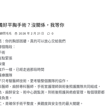
備好平胸手術？沒關係，我等你
顧問毛毛
2026 年 2 月 21 日
0
結：你的胸部困擾，真的可以放心交給我們
哪個階段：
手術
有點緊張
恢復
客戶一樣，已經走過那段時間
醫療團隊
不只考驗醫師技術，更考驗整個團隊的協作。
科醫師、麻醉專科醫師、手術室護理師與術後照護團隊共同組成，
估、麻醉安全、術中心跳監測，到術後照護與疤痕管理，每個環節都
員負責。
工，是確保手術平整度、美觀度與安全性的最大關鍵。