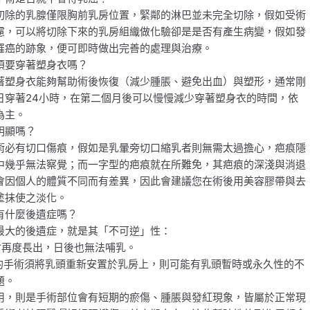
切除的乳腺僅限胸前乳房位置，緊鄰的淋巴並未完全切除，假如受術
慮，可以將切除下來的乳房組織做化驗卻是是否有產生病變，假如發
罹癌的跡象，便可即時做出完善的處理與治療。
須要穿著塑身衣嗎？
著塑身衣能夠幫助術後恢復（減少腫脹、避免出血）與塑形，通常剛
日穿著24小時，在第二個月後可以慢慢減少穿著塑身衣的時間，依
為主。
明顯嗎？
術必有切口傷痕，假如是乳暈旁切口縮乳者則無需太過擔心，疤痕隱
中幾乎無法察覺；而一字型的疤痕就在所難免，其疤痕的深淺與消退
會因個人的體質不同而有差異，因此會建議您在術後用美容膠帶與去
塗抹使之淡化。
有什麼後遺症嗎？
最大的後遺症，就是其「不可逆」性：
不會再度長出，日後也無法哺乳。
做的手術須將乳頭重新安置於乳房上，則可能有乳頭暫時或永久性的不
題。
用，則是手術部位會有短期的瘀傷、腫脹與發紅現象，皆屬於正常現